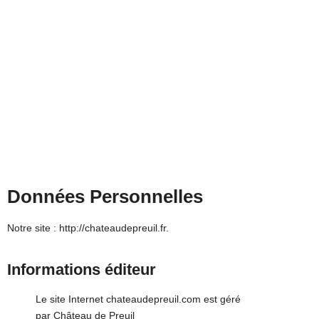
LES CHAMBRES
ACCUEIL
MENTIONS LÉGALES
Données Personnelles
Notre site : http://chateaudepreuil.fr.
Informations éditeur
Le site Internet
chateaudepreuil.com
est géré
par
Château de Preuil