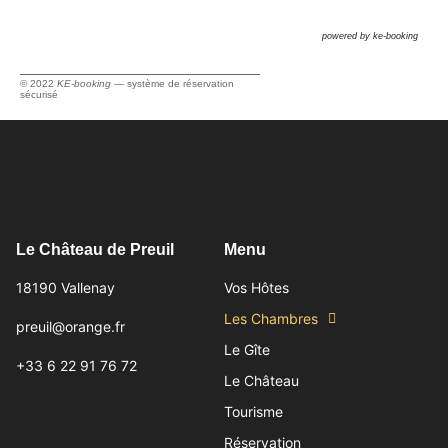
powered by ke-booking
© 2022
KE-booking
—
système de réservation
sécurisé
Le Château de Preuil
Menu
18190 Vallenay
Vos Hôtes
Les Chambres
preuil@orange.fr
Le Gîte
+33 6 22 91 76 72
Le Château
Tourisme
Réservation