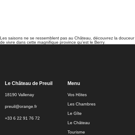
Les saisons ne se ressemblent pas au Château, découvrez la douceur
de vivre dans cette magnifique province qu'est le Berry.
Le Château de Preuil
Menu
18190 Vallenay
Vos Hôtes
Les Chambres
preuil@orange.fr
Le Gîte
+33 6 22 91 76 72
Le Château
Tourisme